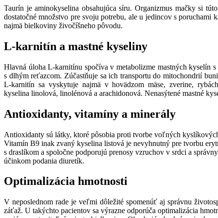
Taurín je aminokyselina obsahujúca síru. Organizmus mačky si túto 
dostatočné množstvo pre svoju potrebu, ale u jedincov s poruchami k
najmä bielkoviny živočíšneho pôvodu.
L-karnitín a mastné kyseliny
Hlavná úloha L-karnitínu spočíva v metabolizme mastných kyselín s 
s dlhým reťazcom. Zúčastňuje sa ich transportu do mitochondrií buni
L-karnitín sa vyskytuje najmä v hovädzom mäse, zverine, rybá
kyselina linolová, linolénová a arachidonová. Nenasýtené mastné kys
Antioxidanty, vitamíny a minerály
Antioxidanty sú látky, ktoré pôsobia proti tvorbe voľných kyslíkových
Vitamín B9 inak zvaný kyselina listová je nevyhnutný pre tvorbu eryt
s draslíkom a spoločne podporujú prenosy vzruchov v srdci a správny
účinkom podania diuretík.
Optimalizácia hmotnosti
V neposlednom rade je veľmi dôležité spomenúť aj správnu životospr
záťaž. U takýchto pacientov sa výrazne odporúča optimalizácia hmot