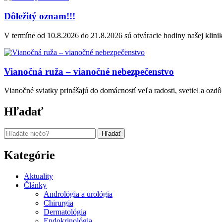
Dôležitý oznam!!!
V termíne od 10.8.2026 do 21.8.2026 sú otváracie hodiny našej klinik
Vianočná ruža – vianočné nebezpečenstvo
Vianočné sviatky prinášajú do domácností veľa radosti, svetiel a ozdôb
Hľadať
Hľadať:
Kategórie
Aktuality
Články
Andrológia a urológia
Chirurgia
Dermatológia
Endokrinológia