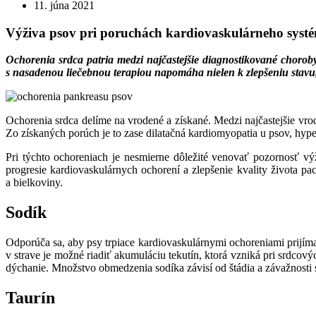
11. júna 2021
Výživa psov pri poruchách kardiovaskulárneho syst
Ochorenia srdca patria medzi najčastejšie diagnostikované choro
s nasadenou liečebnou terapiou napomáha nielen k zlepšeniu stavu,
Ochorenia srdca delíme na vrodené a získané. Medzi najčastejšie vrod
Zo získaných porúch je to zase dilatačná kardiomyopatia u psov, hyper
Pri týchto ochoreniach je nesmierne dôležité venovať pozornosť vý
progresie kardiovaskulárnych ochorení a zlepšenie kvality života pac
a bielkoviny.
Sodík
Odporúča sa, aby psy trpiace kardiovaskulárnymi ochoreniami prijí
v strave je možné riadiť akumuláciu tekutín, ktorá vzniká pri srdc
dýchanie. Množstvo obmedzenia sodíka závisí od štádia a závažnosti
Taurín