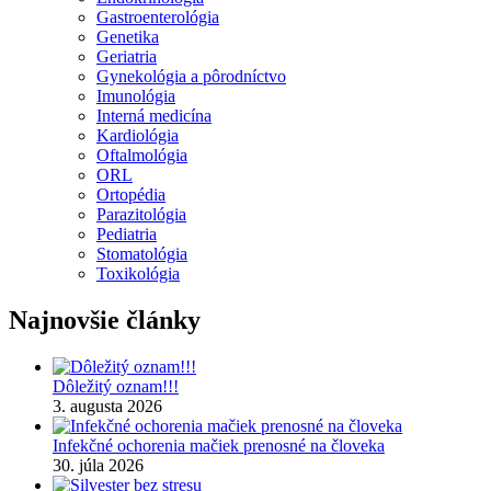
Gastroenterológia
Genetika
Geriatria
Gynekológia a pôrodníctvo
Imunológia
Interná medicína
Kardiológia
Oftalmológia
ORL
Ortopédia
Parazitológia
Pediatria
Stomatológia
Toxikológia
Najnovšie články
Dôležitý oznam!!!
3. augusta 2026
Infekčné ochorenia mačiek prenosné na človeka
30. júla 2026