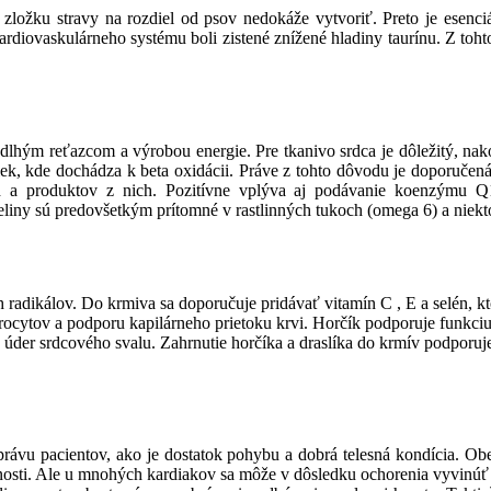
zložku stravy na rozdiel od psov nedokáže vytvoriť. Preto je esenci
ardiovaskulárneho systému boli zistené znížené hladiny taurínu. Z to
dlhým reťazcom a výrobou energie. Pre tkanivo srdca je dôležitý, na
ek, kde dochádza k beta oxidácii. Práve z tohto dôvodu je doporučená
ch a produktov z nich. Pozitívne vplýva aj podávanie koenzýmu
eliny sú predovšetkým prítomné v rastlinných tukoch (omega 6) a niekto
 radikálov. Do krmiva sa doporučuje pridávať vitamín C , E a selén, kto
rocytov a podporu kapilárneho prietoku krvi. Horčík podporuje funkciu 
 úder srdcového svalu. Zahrnutie horčíka a draslíka do krmív podporuj
ávu pacientov, ako je dostatok pohybu a dobrá telesná kondícia. Obe
nosti. Ale u mnohých kardiakov sa môže v dôsledku ochorenia vyvinúť