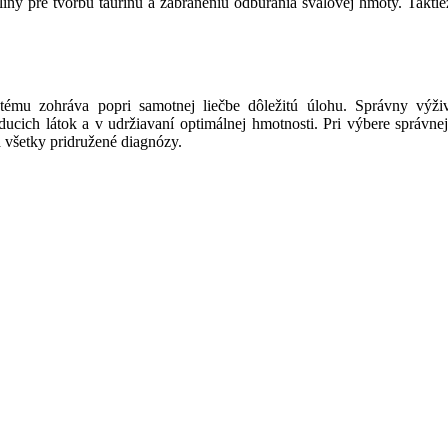
iny pre tvorbu taurínu a zabráneniu odbúrania svalovej hmoty. Takti
tému zohráva popri samotnej liečbe dôležitú úlohu. Správny výži
ducich látok a v udržiavaní optimálnej hmotnosti. Pri výbere správnej
 všetky pridružené diagnózy.