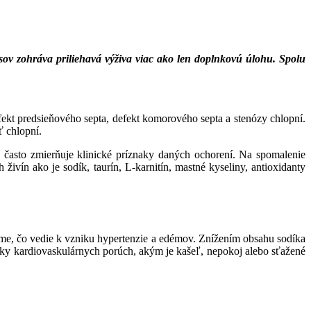
ov zohráva priliehavá výživa viac ako len doplnkovú úlohu. Spolu
efekt predsieňového septa, defekt komorového septa a stenózy chlopní.
ť chlopní.
a často zmierňuje klinické príznaky daných ochorení. Na spomalenie
živín ako je sodík, taurín, L-karnitín, mastné kyseliny, antioxidanty
me, čo vedie k vzniku hypertenzie a edémov. Znížením obsahu sodíka
aky kardiovaskulárnych porúch, akým je kašeľ, nepokoj alebo sťažené