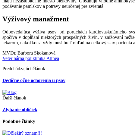
majú nezastupiteľné miesto bielkoviny. Obsahujú vhodné aminokysel
podávanie pamlskov a potravy neurčenej pre zvieratá.
Výživový manažment
Odpovedajúca výživa psov pri poruchách kardiovaskulárneho sys
spočíva v dopĺňaní niektorých prospešných živín, v znižovaní nežia
lekárom, nakoľko sa vždy musí brať ohľad na celkový stav pacienta a
MVDr. Barbora Skokanová
Veterinárna poliklinika Althea
Predchádzajúci článok
Dedičné očné ochorenia u psov
Ďalší článok
Zlyhanie obličiek
Podobné články