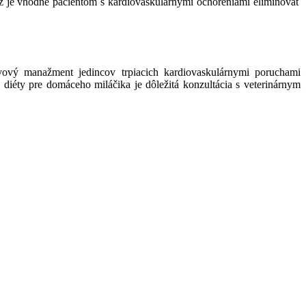
ež je vhodné pacientom s kardiovaskulárnymi ochoreniami eliminovať
vový manažment jedincov trpiacich kardiovaskulárnymi poruchami
 diéty pre domáceho miláčika je dôležitá konzultácia s veterinárnym