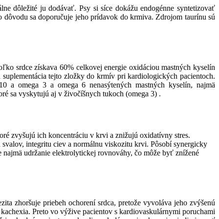
álne dôležité ju dodávať. Psy si síce dokážu endogénne syntetizovať
hto dôvodu sa doporučuje jeho prídavok do krmiva. Zdrojom taurínu sú
koľko srdce získava 60% celkovej energie oxidáciou mastných kyselín
 suplementácia tejto zložky do krmív pri kardiologických pacientoch.
 Q10 a omega 3 a omega 6 nenasýtených mastných kyselín, najmä
ré sa vyskytujú aj v živočíšnych tukoch (omega 3) .
ré zvyšujú ich koncentráciu v krvi a znižujú oxidatívny stres.
svalov, integritu ciev a normálnu viskozitu krvi. Pôsobí synergicky
e najmä udržanie elektrolytickej rovnováhy, čo môže byť znížené
zita zhoršuje priebeh ochorení srdca, pretože vyvoláva jeho zvýšenú
 kachexia. Preto vo výžive pacientov s kardiovaskulárnymi poruchami