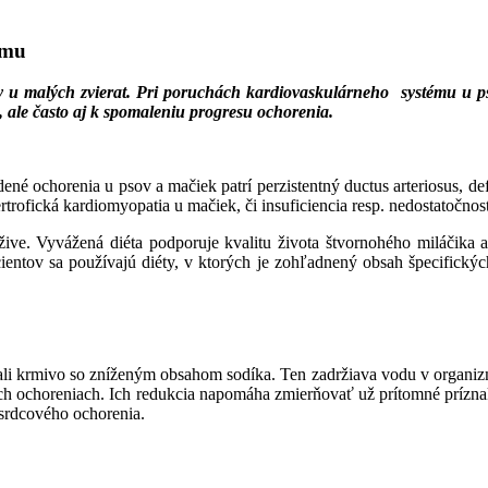
ému
by u malých zvierat. Pri poruchách kardiovaskulárneho systému u ps
 ale často aj k spomaleniu progresu ochorenia.
ené ochorenia u psov a mačiek patrí perzistentný ductus arteriosus, d
trofická kardiomyopatia u mačiek, či insuficiencia resp. nedostatočnos
žive. Vyvážená diéta podporuje kvalitu života štvornohého miláčika 
ientov sa používajú diéty, v ktorých je zohľadnený obsah špecifických 
mali krmivo so zníženým obsahom sodíka. Ten zadržiava vodu v organiz
ových ochoreniach. Ich redukcia napomáha zmierňovať už prítomné prízn
 srdcového ochorenia.