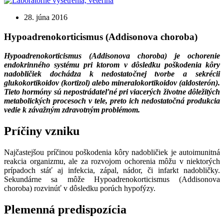
28. júna 2016
Hypoadrenokorticismus (Addisonova choroba)
Hypoadrenokorticismus (Addisonova choroba) je ochorenie
endokrinného systému pri ktorom v dôsledku poškodenia kôry
nadobličiek dochádza k nedostatočnej tvorbe a sekrécii
glukokortikoidov (kortizol) alebo mineralokortikoidov (aldosterón).
Tieto hormóny sú nepostrádateľné pri viacerých životne dôležitých
metabolických procesoch v tele, preto ich nedostatočná produkcia
vedie k závažným zdravotným problémom.
Príčiny vzniku
Najčastejšou príčinou poškodenia kôry nadobličiek je autoimunitná
reakcia organizmu, ale za rozvojom ochorenia môžu v niektorých
prípadoch stáť aj infekcia, zápal, nádor, či infarkt nadobličky.
Sekundárne sa môže Hypoadrenokorticismus (Addisonova
choroba) rozvinúť v dôsledku porúch hypofýzy.
Plemenná predispozícia