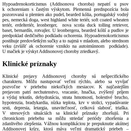
Hypoadrenokorticismus (Addisonova choroba) nepatrí u psov
k ochoreniam s častým výskytom. Plemenná predispozícia bola
pozorovaná u plemien ako pudel, bearded kólia, portugalský vodný
pes, nemecká doga, west highland white teriér, soft coated wheaten
teriér, erdelteriér, leonberger, nova scotia duck tolling retriever,
baset, bernardín, rotvajler. U leonbergera, bearded kólií a pudlov je
predpoklad dedičného podkladu ochorenia. Hypoadrenokorticismus
postihuje predovšetkým sučky a to najmä v mladom, alebo strednom
veku (zvlášť ak ochorenie vzniklo na autoimúnnom podklade).
U mačiek je výskyt Addisonovej choroby zriedkavý.
Klinické príznaky
Klinické prejavy Addisonovej choroby sú nešpecifického
charakteru. Môžu nastupovať veľmi rýchlo, alebo sa vyvíjať
pozvoľne v priebehu niekoľkých mesiacov. K najčastejším
prejavom patrí nechutenstvo, vracanie, hnačka, zvýšený príjem
a výdaj tekutín, dehydratácia, strata hmotnosti, bolestivé brucho,
hypotenzia, bradykardia, nízka teplota, krv v stolici, vypadávanie
srsti, depresia, letargia, unaviteľnosť, celková slabosť, triaška.
V stresových situáciách sa klinické príznaky zhoršujú. Pri
chronickom priebehu sa môžu striedať periódy zhoršenia a
zdanlivého zlepšenia. Vážnou komplikáciou je prepuknutie akútnej
Addisonovej krízy, ktorá máva veľmi dramatický priebeh –