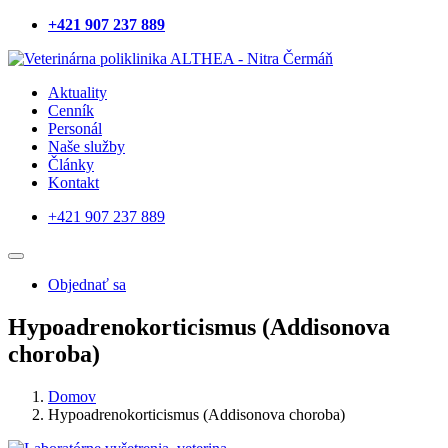
+421 907 237 889
Navštíviť
Navštíviť
profil
profil
Aktuality
na
na
Cenník
sieti
sieti
Personál
Facebook
Instagram
Naše služby
Články
Kontakt
+421 907 237 889
Navštíviť
Navštíviť
profil
profil
Objednať sa
na
na
sieti
sieti
Facebook
Instagram
Hypoadrenokorticismus (Addisonova
choroba)
Domov
Hypoadrenokorticismus (Addisonova choroba)