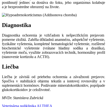
postihnutý jedinec sa dostáva do šoku, jeho organizmus kolabuje
a je bezprostredne ohrozený na živote.
Diagnostika
Diagnostika ochorenia je vzhľadom k nešpecifickým prejavom
pomerne zložitá. Zahŕňa dôkladnú anamnézu, adspekčné vyšetrenie,
fyzikálne vyšetrenia, kompletné hematologické vyšetrenie, rozšírené
biochemické vyšetrenie (vrátane hladiny sodíka a draslíka),
vyšetrenie moču, využitie zobrazovacích techník, hormonálny profil
(stanovenie kortizolu a ACTH).
Liečba
Liečba je závislá od priebehu ochorenia a závažnosti prejavov.
Spočíva v stabilizácii objemu tekutín a iontovej rovnováhy a v
suplementácii hormónov. Podávanie mineralokortikoidov, poprípade
glukokortikoidov je celoživotné.
MVDr. Stanislava Zubrická
Veterinárna poliklinika ALTHEA