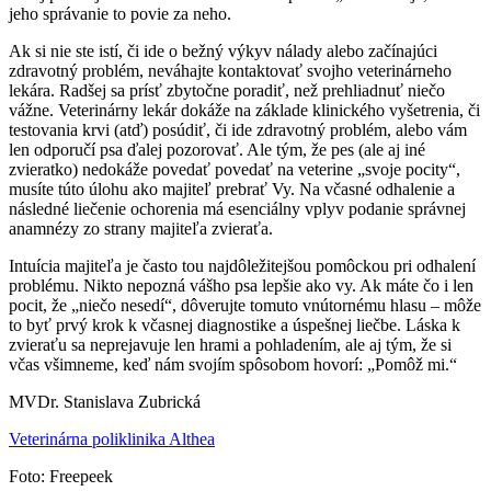
jeho správanie to povie za neho.
Ak si nie ste istí, či ide o bežný výkyv nálady alebo začínajúci
zdravotný problém, neváhajte kontaktovať svojho veterinárneho
lekára. Radšej sa prísť zbytočne poradiť, než prehliadnuť niečo
vážne. Veterinárny lekár dokáže na základe klinického vyšetrenia, či
testovania krvi (atď) posúdiť, či ide zdravotný problém, alebo vám
len odporučí psa ďalej pozorovať. Ale tým, že pes (ale aj iné
zvieratko) nedokáže povedať povedať na veterine „svoje pocity“,
musíte túto úlohu ako majiteľ prebrať Vy. Na včasné odhalenie a
následné liečenie ochorenia má esenciálny vplyv podanie správnej
anamnézy zo strany majiteľa zvieraťa.
Intuícia majiteľa je často tou najdôležitejšou pomôckou pri odhalení
problému. Nikto nepozná vášho psa lepšie ako vy. Ak máte čo i len
pocit, že „niečo nesedí“, dôverujte tomuto vnútornému hlasu – môže
to byť prvý krok k včasnej diagnostike a úspešnej liečbe. Láska k
zvieraťu sa neprejavuje len hrami a pohladením, ale aj tým, že si
včas všimneme, keď nám svojím spôsobom hovorí: „Pomôž mi.“
MVDr. Stanislava Zubrická
Veterinárna poliklinika Althea
Foto: Freepeek