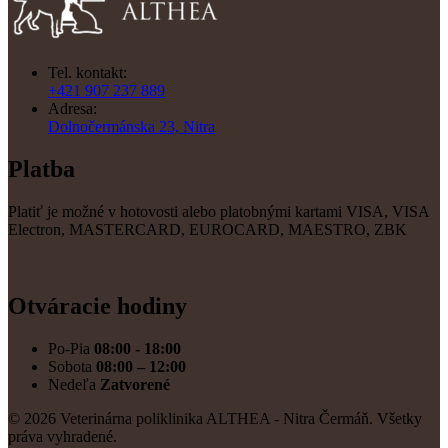
Tel. kontakt:
+421 907 237 889
Adresa:
Dolnočermánska 23, Nitra
Platba
Platiť je možné v hotovosti alebo platobnými kartami VISA, VISA
Electron, MASTERCARD, EUROCARD, MAESTRO, ZBK
Otváracie hodiny
Po-Pia
08:00 - 18:00
Sobota
08:00 – 12:00
Nedeľa
Zatvorené
© 2026 Veterinárna poliklinika ALTHEA - Nitra Čermáň. Všetky
práva vyhradené.