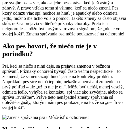
pre svojho psa – vie, ako sa jeho pes správa, keď je šťastný a
zdravý. A práve vďaka tomu si všimne, keď sa niečo zmení. Pes,
ktorý odrazu viac spí, nechce sa hrať, je apatický alebo odmieta
jedlo, možno iba ticho volá o pomoc. Takéto zmeny sa často objavia
skôr, než sa prejavia viditeľné príznaky choroby. Preto ich
neignorujte – môžu byť prvým varovným signálom, že „nie je vo
svojej koži“. Zmena správania psa môže poukazovať na ochorenie!
Ako pes hovorí, že niečo nie je v
poriadku?
Psi, keď sa niečo s nimi deje, sa prejavia zmenou v bežnom
správaní. Príznaky ochorení bývajú často veľmi nešpecifické – to
znamená, že sa neukazujú hneď jasne na konkrétny problém.
Napríklad: pes síce nemá teplotu, nekašle a nemá ani zranenie na
prvý pohľad – ale „už to nie je on“. Môže byť tichší, menej veselý,
odmieta jedlo, vyhýba sa kontaktu, spí viac ako zvyčajne, alebo sa
správa „zvláštne“. Práve tieto nenápadné zmeny správania sú
dôležité signály, ktorými nám pes poukazuje na to, že sa „necíti vo
svojej koži“.