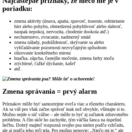
Najčastejšie príznaky, že niečo nie je v
poriadku:
zmena aktivity (únava, apatia, spavosť, trasenie, odmietanie
hier alebo pohybu, obmedzená pohyblivosť alebo slabosť,
naopak nepokoj, nervozita, chodenie dookola atď.)
nechutenstvo, zvracanie, nadmerný smäd
zmena nálady, podráždenosť, skrývanie sa alebo
vyhľadávanie pozornosti nezvyčajným spôsobom
olizovanie konkrétneho miesta
hnačka, zápcha, častejšie močenie, zmena farby moču
zrýchlené, ťažké dýchanie, kašeľ
atď.
Zmena správania = prvý alarm
Príznakov môže byť samozrejme oveľa viac a rôzneho charakteru.
Ak sa váš pes však začne správať inak než obvykle, všímajte si to.
Možno nejde o nič vážne – ale môže to byť aj začiatok zdravotného
problému. A čím skôr ho zachytíte, tým väčšia šanca na úspešnú
liečbu. Dobrý majiteľ rozpozná svojho psa nielen podľa vzhľadu,
ale aj podľa jeho reči tela. Pes možno nepovie: „Niečo mi je,“ ale