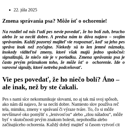
22. júla 2025
Zmena správania psa? Môže ísť o ochorenie!
Na rozdiel od nás ľudí pes nevie povedať, že ho bolí zub, brucho
alebo že sa necíti dobre. A predsa nám to dáva najavo – svojím
správaním. Každý pozorný majiteľ vie rozpoznať, keď sa jeho pes
správa inak než zvyčajne. Niekedy sú to len jemné náznaky,
inokedy viditeľné zmeny, ktoré však majú jedno spoločné:
signalizujú, že niečo nie je v poriadku. Zmena správania psa je
často prvým príznakom toho, že môže ísť o ochorenie. Ide o
varovné signály, ktoré netreba podceňovať.
Vie pes povedať, že ho niečo bolí? Áno –
ale inak, než by ste čakali.
Pes s nami síce nekomunikuje slovami, no aj tak má svoj spôsob,
ako nám dá najavo, že sa necíti dobre. Namiesto slov používa reč
tela, mimiku, zmeny v správaní či výraze tváre. To, čo si môže
nevšímavé oko pomýliť s „lenivosťou“ alebo „zlou náladou“, môže
byť v skutočnosti prvým znakom bolesti, nepohodlia alebo
začínajúceho ochorenia. Každý dobrý majiteľ si časom vytvorí cit