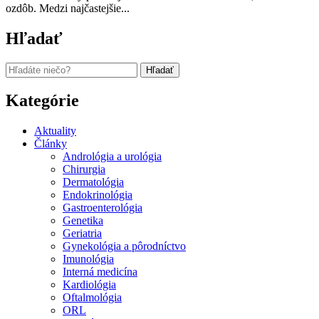
ozdôb. Medzi najčastejšie...
Hľadať
Hľadať:
Kategórie
Aktuality
Články
Andrológia a urológia
Chirurgia
Dermatológia
Endokrinológia
Gastroenterológia
Genetika
Geriatria
Gynekológia a pôrodníctvo
Imunológia
Interná medicína
Kardiológia
Oftalmológia
ORL