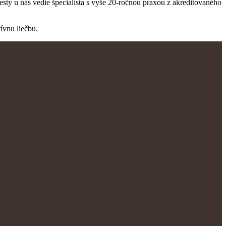
ty u nás vedie špecialista s vyše 20-ročnou praxou z akreditovaného
ívnu liečbu.