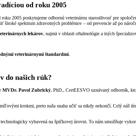
tradíciou od roku 2005
d roku 2005 poskytujeme odbornú veterinárnu starostlivosť pre spoloče
ť široké spektrum zdravotných problémov – od prevencie až po náročné 
veterinárnych lekárov
, najmä v oblasti oftalmológie a iných špecializ
dnými veterinárnymi štandardmi
.
v do našich rúk?
ie
MVDr. Pavol Zubrický
, PhD., CertEESVO uznávaný odborník, ktorý
míľovými krokmi, preto naša snaha učiť sa nikdy nekončí. Celý náš tí
 technologicky vybavená na špičkovej úrovni. To nám umožňuje vykonáv