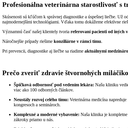
Profesionálna veterinárna starostlivosť s 
Skúsenosti sú kľúčom k správnej diagnostike a úspešnej liečbe. Už o
najmodernejšími technológiami. Vďaka tomu dokážeme efektívne rieši
Významnú časť našej klientely tvoria
referovaní pacienti od iných 
Náročnejšie prípady riešime
konziliárne v rámci tímu
.
Pri prevencii, diagnostike aj liečbe sa riadime
aktuálnymi medzináro
Prečo zveriť zdravie štvornohých miláčiko
Špičková odbornosť pod vedením lekára:
Našu kliniku ved
viac ako 100 odborných článkov.
Neustály rozvoj celého tímu:
Veterinárna medicína napreduje 
kongresoch a seminároch.
Komplexné a moderné vybavenie:
Naša klinika je kompletne
zákroky priamo u nás.