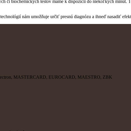
h či biochemických testov máme k dispozícii do niekoľkých minút. Tes
echnológií nám umožňuje určiť presnú diagnózu a ihneď nasadiť efekt
, VISA Electron, MASTERCARD, EUROCARD, MAESTRO, ZBK