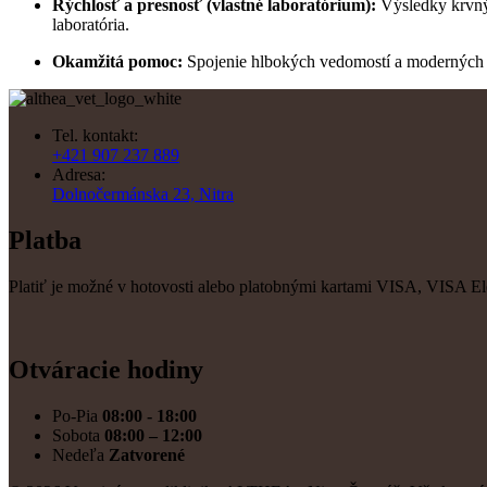
Rýchlosť a presnosť (vlastné laboratórium):
Výsledky krvnýc
laboratória.
Okamžitá pomoc:
Spojenie hlbokých vedomostí a moderných t
Tel. kontakt:
+421 907 237 889
Adresa:
Dolnočermánska 23, Nitra
Platba
Platiť je možné v hotovosti alebo platobnými kartami VISA
Otváracie hodiny
Po-Pia
08:00 - 18:00
Sobota
08:00 – 12:00
Nedeľa
Zatvorené