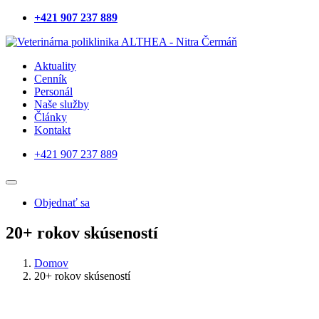
+421 907 237 889
Navštíviť
Navštíviť
profil
profil
Aktuality
na
na
Cenník
sieti
sieti
Personál
Facebook
Instagram
Naše služby
Články
Kontakt
+421 907 237 889
Navštíviť
Navštíviť
profil
profil
Objednať sa
na
na
sieti
sieti
Facebook
Instagram
20+ rokov skúseností
Domov
20+ rokov skúseností