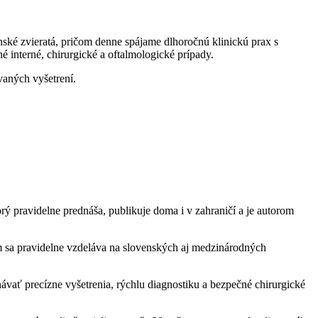
nské zvieratá, pričom denne spájame dlhoročnú klinickú prax s
interné, chirurgické a oftalmologické prípady.
ovaných vyšetrení.
 pravidelne prednáša, publikuje doma i v zahraničí a je autorom
m sa pravidelne vzdeláva na slovenských aj medzinárodných
ať precízne vyšetrenia, rýchlu diagnostiku a bezpečné chirurgické